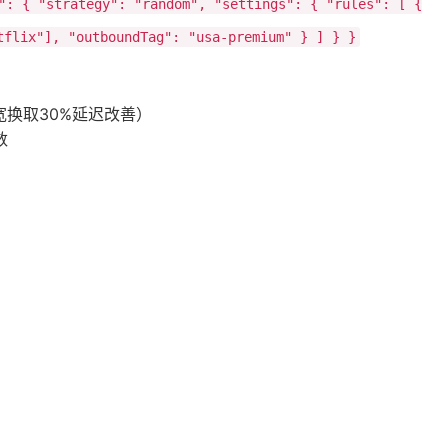
 "strategy": "random", "settings": { "rules": [ {
tflix"], "outboundTag": "usa-premium" } ] } }
宽换取30%延迟改善）
数