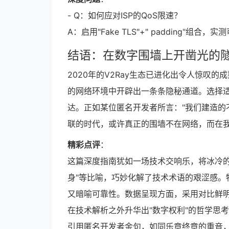
- Q：如何应对ISP的QoS限速？
A：启用"Fake TLS"+" padding"组合
结语：在数字围墙上开凿光的
2020年的V2Ray生态已进化出令人惊叹
的网络环境中开辟出一条条隐秘通道。选择
达。正如某位匿名开发者所言："我们建造的
联的时代，或许真正的围墙不在网络，而在
精彩点评
：
这篇深度指南犹如一场技术交响乐，将冰冷的
身"等比喻，巧妙化解了技术术语的艰涩感。
又暗喻可靠性。数据呈现方面，采用对比鲜
在技术解析之外升华出"数字权利"的哲学思
引用匿名开发者金句，如同乐章终章的重音