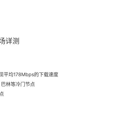
机场详测
平均178Mbps的下载速度
、巴林等冷门节点
点