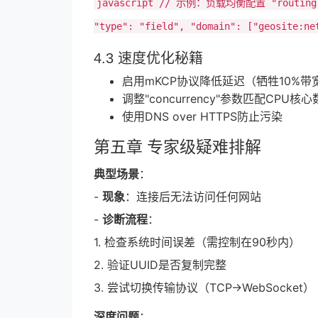
javascript // 示例：负载均衡配置 "routing": {
"type": "field", "domain": ["geosite:ne
4.3 速度优化秘籍
启用mKCP协议降低延迟（牺牲10%带
调整"concurrency"参数匹配CPU核心
使用DNS over HTTPS防止污染
第五章 专家级疑难排解
典型场景
：
-
现象
：连接后无法访问任何网站
-
诊断流程
：
1. 检查系统时间误差（需控制在90秒内）
2. 验证UUID是否复制完整
3. 尝试切换传输协议（TCP→WebSocket）
深度问题
：