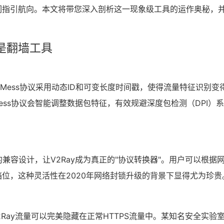
们指引航向。本文将带您深入剖析这一现象级工具的运作奥秘，
只是翻墙工具
VMess协议采用动态ID和可变长度时间戳，使得流量特征识别变
ss协议会智能调整数据包特征，有效规避深度包检测（DPI）
等协议的兼容设计，让V2Ray成为真正的"协议转换器"。用户可以根据
位，这种灵活性在2020年网络封锁升级的背景下显得尤为珍贵
术，V2Ray流量可以完美隐藏在正常HTTPS流量中。某知名安全实验