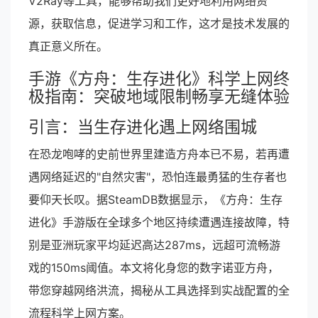
V2Ray等工具，能够帮助我们更好地利用网络资
源，获取信息，促进学习和工作，这才是技术发展的
真正意义所在。
手游《方舟：生存进化》科学上网终
极指南：突破地域限制畅享无缝体验
引言：当生存进化遇上网络围城
在恐龙咆哮的史前世界里建造方舟本已不易，若再遭
遇网络延迟的"自然灾害"，恐怕连最勇猛的生存者也
要仰天长叹。据SteamDB数据显示，《方舟：生存
进化》手游版在全球多个地区持续遭遇连接故障，特
别是亚洲玩家平均延迟高达287ms，远超可流畅游
戏的150ms阈值。本文将化身您的数字诺亚方舟，
带您穿越网络洪流，揭秘从工具选择到实战配置的全
流程科学上网方案。