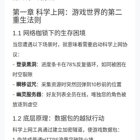
第一章 科学上网：游戏世界的第二
重生法则
1.1 网络枷锁下的生存困境
当您遭遇以下场景时，就意味着需要启动科学上网协
议：
-
登录黑洞
：进度条卡在78%反复循环，如同被困在
时空裂隙
-
瞬移诅咒
：采集资源时突然回弹到10秒前的位置
-
幽灵服务器
：好友列表全员在线，唯独您的角色被
放逐到虚空
1.2 底层原理：数据包的越狱行动
科学上网工具通过建立加密隧道，使游戏数据包：
1. 伪装成普通HTTPS流量突破防火墙